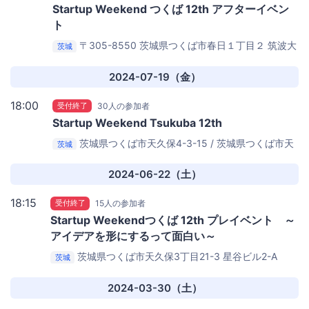
Startup Weekend つくば 12th アフターイベン
ト
〒305-8550 茨城県つくば市春日１丁目２
筑波大
茨城
学 筑波キャンパス春日エリア 7A105
2024-07-19（金）
18:00
受付終了
30人の参加者
Startup Weekend Tsukuba 12th
茨城県つくば市天久保4-3-15 / 茨城県つくば市天
茨城
王台1-1-1
筑波技術大学天久保キャンパス（初日）/ 筑波
大学第一エリア1H201（2日目以降）
2024-06-22（土）
18:15
受付終了
15人の参加者
Startup Weekendつくば 12th プレイベント ～
アイデアを形にするって面白い～
茨城県つくば市天久保3丁目21-3 星谷ビル2-A
茨城
Tsukuba Place Lab
2024-03-30（土）